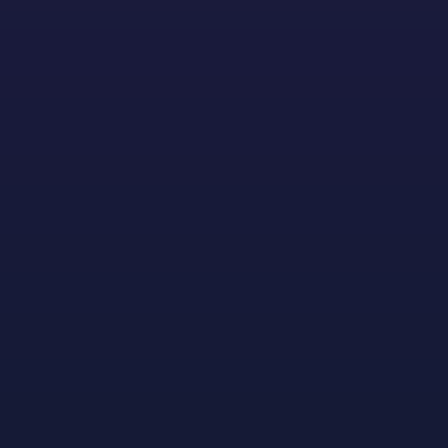
语音识别
通过AI实现语音交互和控制