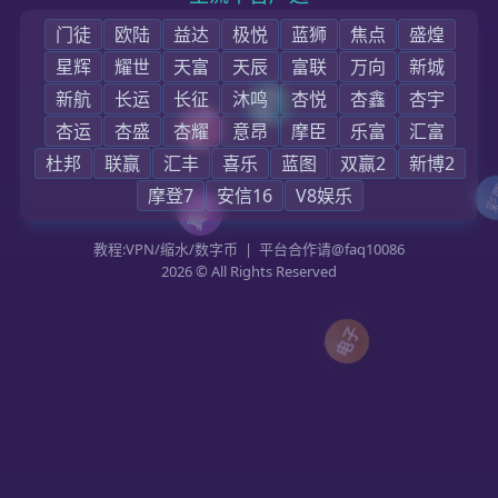
首页
公司背景
新闻动态